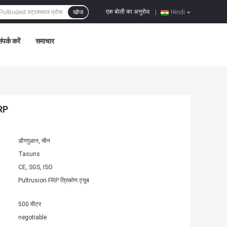
एक बोली का अनुरोध
खोज
|
Hindi
ंपर्क करें
समाचार
FRP
डोंगगुआन, चीन
Tasuns
CE, SGS, ISO
Pultrusion FRP त्रिकोण ट्यूब
500 मीटर
negotiable