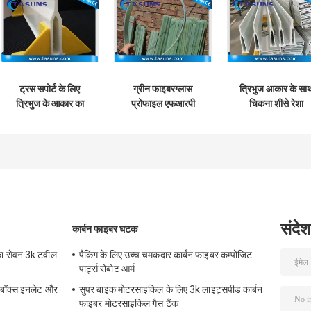
ट्रस सपोर्ट के लिए
ग्रीन फाइबरग्लास
त्रिभुज आकार के सा
त्रिभुज के आकार का
प्रोफाइल एफआरपी
चिकना शीसे रेशा
शीसे रेशा प्रोफ़ाइल
प्रोफाइल बो अंगों के लिए
संरचनात्मक प्रोफाइ
Pultruded समग्र बीम
फ्लैट बार
संदेश
कार्बन फाइबर घटक
ा का सेवन 3k टवील
पैकिंग के लिए उच्च चमकदार कार्बन फाइबर कम्पोजिट
पार्ट्स रोबोट आर्म
 बॉक्स इनलेट और
सुपर बाइक मोटरसाइकिल के लिए 3k लाइट्सपीड कार्बन
फाइबर मोटरसाइकिल गैस टैंक